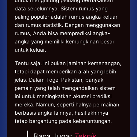
untuk menghitung peluang berdasarkan
data sebelumnya. Sistem rumus yang
paling populer adalah rumus angka keluar
dan rumus statistik. Dengan menggunakan
rumus, Anda bisa memprediksi angka-
angka yang memiliki kemungkinan besar
untuk keluar.
Tentu saja, ini bukan jaminan kemenangan,
tetapi dapat memberikan arah yang lebih
jelas. Dalam Togel Pakistan, banyak
pemain yang telah mengandalkan sistem
ini untuk meningkatkan akurasi prediksi
mereka. Namun, seperti halnya permainan
berbasis angka lainnya, hasil akhirnya
tetap bergantung pada keberuntungan.
Baca Juga:
Teknik