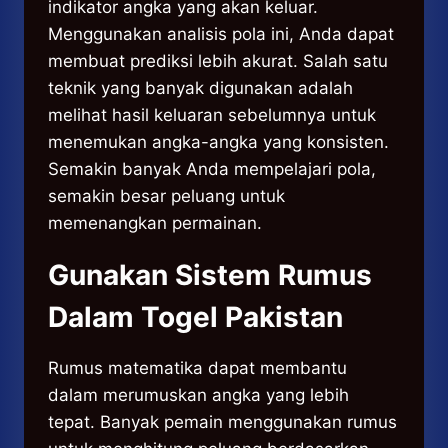
indikator angka yang akan keluar.
Menggunakan analisis pola ini, Anda dapat
membuat prediksi lebih akurat. Salah satu
teknik yang banyak digunakan adalah
melihat hasil keluaran sebelumnya untuk
menemukan angka-angka yang konsisten.
Semakin banyak Anda mempelajari pola,
semakin besar peluang untuk
memenangkan permainan.
Gunakan Sistem Rumus
Dalam Togel Pakistan
Rumus matematika dapat membantu
dalam merumuskan angka yang lebih
tepat. Banyak pemain menggunakan rumus