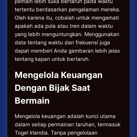
pemain lebih suka bertaruh pada waktu
tertentu berdasarkan pengalaman mereka.
Oleh karena itu, cobalah untuk mengamati
apakah ada pola atau tren dalam waktu
yang lebih menguntungkan. Menggunakan
data tentang waktu dan frekuensi juga
dapat memberi Anda gambaran lebih jelas
tentang kapan untuk bertaruh.
Mengelola Keuangan
Dengan Bijak Saat
Bermain
Mengelola keuangan adalah kunci utama
dalam setiap permainan taruhan, termasuk
Togel Irlandia. Tanpa pengelolaan