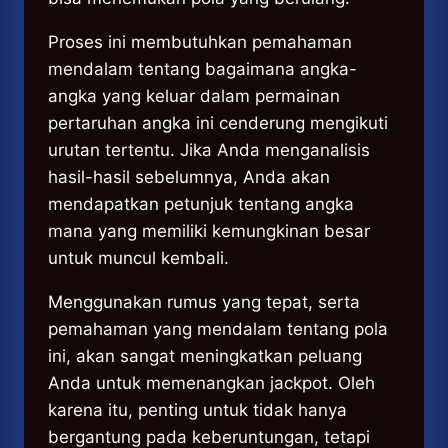
Proses ini membutuhkan pemahaman
mendalam tentang bagaimana angka-
angka yang keluar dalam permainan
pertaruhan angka ini cenderung mengikuti
urutan tertentu. Jika Anda menganalisis
hasil-hasil sebelumnya, Anda akan
mendapatkan petunjuk tentang angka
mana yang memiliki kemungkinan besar
untuk muncul kembali.
Menggunakan rumus yang tepat, serta
pemahaman yang mendalam tentang pola
ini, akan sangat meningkatkan peluang
Anda untuk memenangkan jackpot. Oleh
karena itu, penting untuk tidak hanya
bergantung pada keberuntungan, tetapi