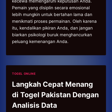
kecewa memengaruhi keputusan Anda.
Pemain yang disiplin secara emosional
lebih mungkin untuk bertahan lama dan
menikmati proses permainan. Oleh karena
itu, kendalikan pikiran Anda, dan jangan
biarkan psikologi buruk menghancurkan
peluang kemenangan Anda.
TOGEL ONLINE
Langkah Cepat Menang
di Togel Pakistan Dengan
Analisis Data