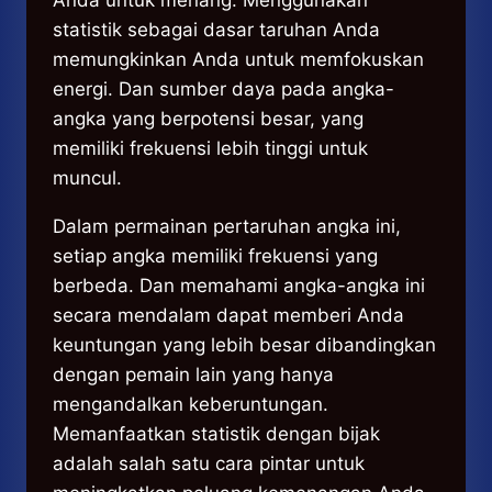
Anda untuk menang. Menggunakan
statistik sebagai dasar taruhan Anda
memungkinkan Anda untuk memfokuskan
energi. Dan sumber daya pada angka-
angka yang berpotensi besar, yang
memiliki frekuensi lebih tinggi untuk
muncul.
Dalam permainan pertaruhan angka ini,
setiap angka memiliki frekuensi yang
berbeda. Dan memahami angka-angka ini
secara mendalam dapat memberi Anda
keuntungan yang lebih besar dibandingkan
dengan pemain lain yang hanya
mengandalkan keberuntungan.
Memanfaatkan statistik dengan bijak
adalah salah satu cara pintar untuk