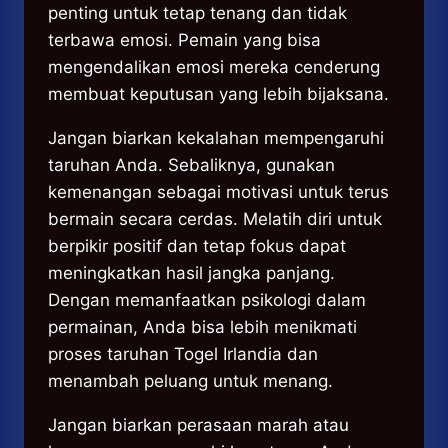
penting untuk tetap tenang dan tidak
terbawa emosi. Pemain yang bisa
mengendalikan emosi mereka cenderung
membuat keputusan yang lebih bijaksana.
Jangan biarkan kekalahan mempengaruhi
taruhan Anda. Sebaliknya, gunakan
kemenangan sebagai motivasi untuk terus
bermain secara cerdas. Melatih diri untuk
berpikir positif dan tetap fokus dapat
meningkatkan hasil jangka panjang.
Dengan memanfaatkan psikologi dalam
permainan, Anda bisa lebih menikmati
proses taruhan Togel Irlandia dan
menambah peluang untuk menang.
Jangan biarkan perasaan marah atau