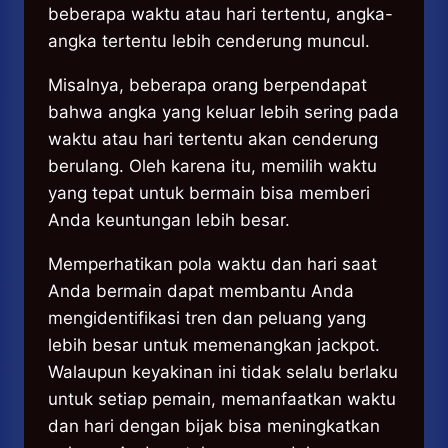
beberapa waktu atau hari tertentu, angka-
angka tertentu lebih cenderung muncul.
Misalnya, beberapa orang berpendapat
bahwa angka yang keluar lebih sering pada
waktu atau hari tertentu akan cenderung
berulang. Oleh karena itu, memilih waktu
yang tepat untuk bermain bisa memberi
Anda keuntungan lebih besar.
Memperhatikan pola waktu dan hari saat
Anda bermain dapat membantu Anda
mengidentifikasi tren dan peluang yang
lebih besar untuk memenangkan jackpot.
Walaupun keyakinan ini tidak selalu berlaku
untuk setiap pemain, memanfaatkan waktu
dan hari dengan bijak bisa meningkatkan