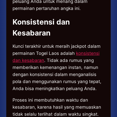
peluang Anda untuk menang dalam
permainan pertaruhan angka ini.
Konsistensi dan
Kesabaran
Kunci terakhir untuk meraih jackpot dalam
permainan Togel Laos adalah
konsistensi
dan kesabaran
. Tidak ada rumus yang
memberikan kemenangan instan, namun
dengan konsistensi dalam menganalisis
pola dan menggunakan rumus yang tepat,
Anda bisa meningkatkan peluang Anda.
Proses ini membutuhkan waktu dan
kesabaran, karena hasil yang memuaskan
tidak selalu terlihat dalam waktu singkat.