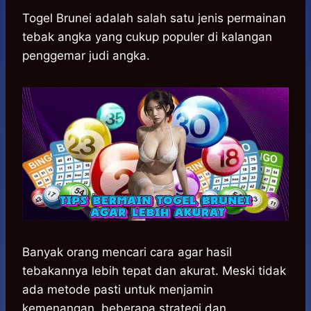
a
h
e
e
i
k
h
c
a
l
s
n
y
a
Togel Brunei adalah salah satu jenis permainan
e
t
e
s
e
p
r
tebak angka yang cukup populer di kalangan
b
s
g
e
e
e
penggemar judi angka.
o
A
r
n
o
p
a
g
k
p
m
e
r
Banyak orang mencari cara agar hasil
tebakannya lebih tepat dan akurat. Meski tidak
ada metode pasti untuk menjamin
kemenangan, beberapa strategi dan