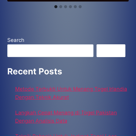
Search
Search
Recent Posts
Metode Terbukti Untuk Menang Togel Irlandia
Dengan Teknik Akurat
Langkah Cepat Menang di Togel Pakistan
Dengan Analisis Data