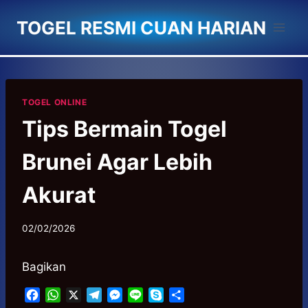
Skip
TOGEL RESMI CUAN HARIAN
to
content
TOGEL ONLINE
Tips Bermain Togel
Brunei Agar Lebih
Akurat
02/02/2026
Bagikan
F
W
X
T
M
L
S
S