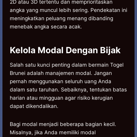
2D atau 3D tertentu dan memprioritaskan
angka yang muncul lebih sering. Pendekatan ini
meningkatkan peluang menang dibanding
menebak angka secara acak.
Kelola Modal Dengan Bijak
Salah satu kunci penting dalam bermain Togel
Brunei adalah manajemen modal. Jangan
pernah menggunakan seluruh uang Anda
dalam satu taruhan. Sebaiknya, tentukan batas
harian atau mingguan agar risiko kerugian
dapat dikendalikan.
Bagi modal menjadi beberapa bagian kecil.
Misalnya, jika Anda memiliki modal