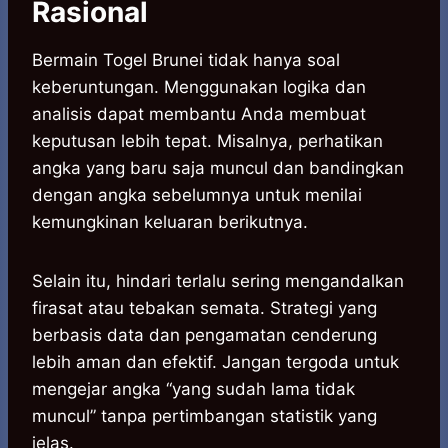
Rasional
Bermain Togel Brunei tidak hanya soal
keberuntungan. Menggunakan logika dan
analisis dapat membantu Anda membuat
keputusan lebih tepat. Misalnya, perhatikan
angka yang baru saja muncul dan bandingkan
dengan angka sebelumnya untuk menilai
kemungkinan keluaran berikutnya.
Selain itu, hindari terlalu sering mengandalkan
firasat atau tebakan semata. Strategi yang
berbasis data dan pengamatan cenderung
lebih aman dan efektif. Jangan tergoda untuk
mengejar angka “yang sudah lama tidak
muncul” tanpa pertimbangan statistik yang
jelas.