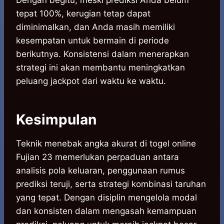
Dengan begitu, meski prediksi Anda belum
tepat 100%, kerugian tetap dapat
diminimalkan, dan Anda masih memiliki
kesempatan untuk bermain di periode
berikutnya. Konsistensi dalam menerapkan
strategi ini akan membantu meningkatkan
peluang jackpot dari waktu ke waktu.
Kesimpulan
Teknik menebak angka akurat di togel online
Fujian 23 memerlukan perpaduan antara
analisis pola keluaran, penggunaan rumus
prediksi teruji, serta strategi kombinasi taruhan
yang tepat. Dengan disiplin mengelola modal
dan konsisten dalam mengasah kemampuan