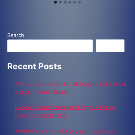
Search
Search
Recent Posts
Metode Terbukti Untuk Menang Togel Irlandia
Dengan Teknik Akurat
Langkah Cepat Menang di Togel Pakistan
Dengan Analisis Data
Teknik Rahasia Untuk Jackpot Togel Laos