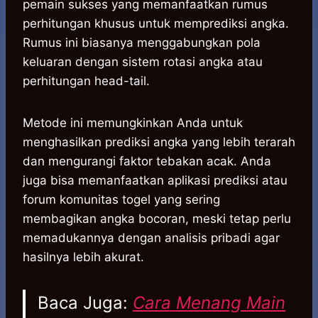
pemain sukses yang memanfaatkan rumus
perhitungan khusus untuk memprediksi angka.
Rumus ini biasanya menggabungkan pola
keluaran dengan sistem rotasi angka atau
perhitungan head-tail.
Metode ini memungkinkan Anda untuk
menghasilkan prediksi angka yang lebih terarah
dan mengurangi faktor tebakan acak. Anda
juga bisa memanfaatkan aplikasi prediksi atau
forum komunitas togel yang sering
membagikan angka bocoran, meski tetap perlu
memadukannya dengan analisis pribadi agar
hasilnya lebih akurat.
Baca Juga:
Cara Menang Main