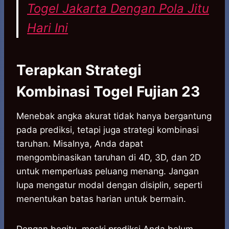
Togel Jakarta Dengan Pola Jitu
Hari Ini
Terapkan Strategi
Kombinasi Togel Fujian 23
Menebak angka akurat tidak hanya bergantung
pada prediksi, tetapi juga strategi kombinasi
taruhan. Misalnya, Anda dapat
mengombinasikan taruhan di 4D, 3D, dan 2D
untuk memperluas peluang menang. Jangan
lupa mengatur modal dengan disiplin, seperti
menentukan batas harian untuk bermain.