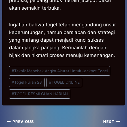
prediksi, peluang untuk meraih jackpot besar
akan semakin terbuka.
Ingatlah bahwa togel tetap mengandung unsur
keberuntungan, namun persiapan dan strategi
yang matang dapat menjadi kunci sukses
dalam jangka panjang. Bermainlah dengan
bijak dan nikmati proses menuju kemenangan.
Post
#
Teknik Menebak Angka Akurat Untuk Jackpot Togel
Tags:
#
Togel Fujian 23
#
TOGEL ONLINE
#
TOGEL RESMI CUAN HARIAN
Post
PREVIOUS
NEXT