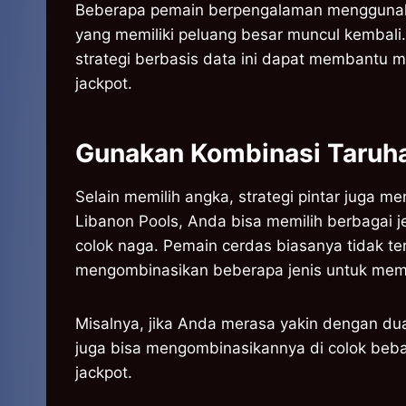
Beberapa pemain berpengalaman menggunakan
yang memiliki peluang besar muncul kembal
strategi berbasis data ini dapat membantu 
jackpot.
Gunakan Kombinasi Taruh
Selain memilih angka, strategi pintar juga 
Libanon Pools, Anda bisa memilih berbagai je
colok naga. Pemain cerdas biasanya tidak te
mengombinasikan beberapa jenis untuk mem
Misalnya, jika Anda merasa yakin dengan d
juga bisa mengombinasikannya di colok beb
jackpot.