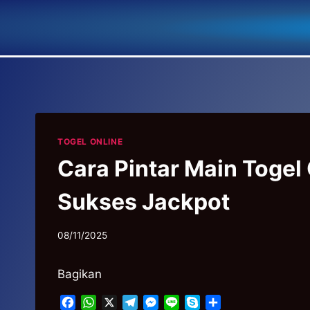
Skip
to
content
TOGEL ONLINE
Cara Pintar Main Togel
Sukses Jackpot
08/11/2025
Bagikan
F
W
X
T
M
L
S
S