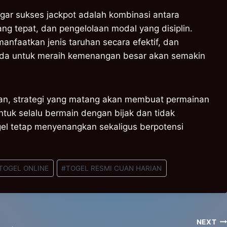
agar sukses jackpot adalah kombinasi antara
ang tepat, dan pengelolaan modal yang disiplin.
faatkan jenis taruhan secara efektif, dan
nda untuk meraih kemenangan besar akan semakin
ran, strategi yang matang akan membuat permainan
ntuk selalu bermain dengan bijak dan tidak
el tetap menyenangkan sekaligus berpotensi
TOGEL ONLINE
#
TOGEL RESMI CUAN HARIAN
NEXT