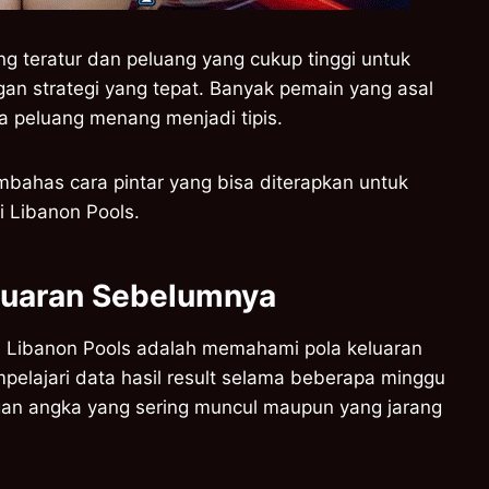
ang teratur dan peluang yang cukup tinggi untuk
n strategi yang tepat. Banyak pemain yang asal
 peluang menang menjadi tipis.
ahas cara pintar yang bisa diterapkan untuk
 Libanon Pools.
eluaran Sebelumnya
e Libanon Pools adalah memahami pola keluaran
elajari data hasil result selama beberapa minggu
an angka yang sering muncul maupun yang jarang