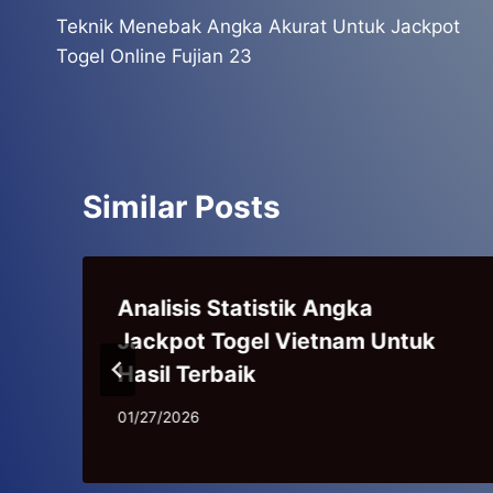
Teknik Menebak Angka Akurat Untuk Jackpot
navigation
Togel Online Fujian 23
Similar Posts
Analisis Statistik Angka
Jackpot Togel Vietnam Untuk
Hasil Terbaik
01/27/2026