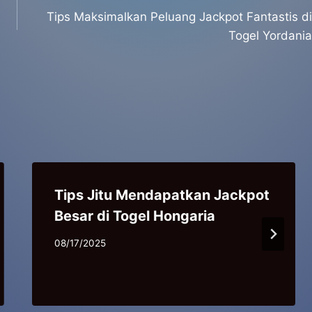
Tips Maksimalkan Peluang Jackpot Fantastis di
Togel Yordania
Tips Jitu Mendapatkan Jackpot
Besar di Togel Hongaria
08/17/2025