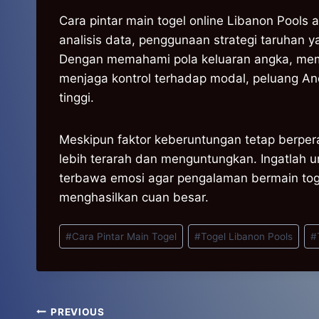
Cara pintar main togel online Libanon Pools 
analisis data, penggunaan strategi taruhan y
Dengan memahami pola keluaran angka, meman
menjaga kontrol terhadap modal, peluang A
tinggi.
Meskipun faktor keberuntungan tetap berpe
lebih terarah dan menguntungkan. Ingatlah u
terbawa emosi agar pengalaman bermain tog
menghasilkan cuan besar.
Post
#
Cara Pintar Main Togel
#
Togel Libanon Pools
#
Tags:
Post
PREVIOUS