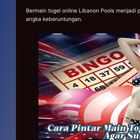
a
h
e
e
i
k
h
c
a
l
s
n
y
a
Bermain togel online Libanon Pools menjadi 
e
t
e
s
e
p
r
angka keberuntungan.
b
s
g
e
e
e
o
A
r
n
o
p
a
g
k
p
m
e
r