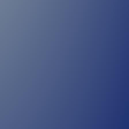
Tips Ampuh Mendapatkan
Kemenangan Jackpot di Togel
Tonga
08/17/2025