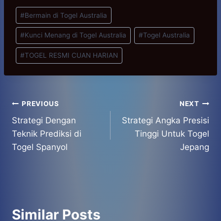
Post
#
Bermain di Togel Australia
Tags:
#
Kunci Menang di Togel Australia
#
Togel Australia
#
TOGEL RESMI CUAN HARIAN
Post
PREVIOUS
NEXT
Strategi Dengan
Strategi Angka Presisi
navigation
Teknik Prediksi di
Tinggi Untuk Togel
Togel Spanyol
Jepang
Similar Posts