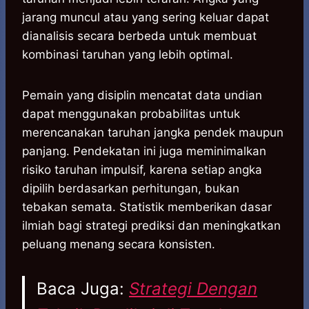
jarang muncul atau yang sering keluar dapat
dianalisis secara berbeda untuk membuat
kombinasi taruhan yang lebih optimal.
Pemain yang disiplin mencatat data undian
dapat menggunakan probabilitas untuk
merencanakan taruhan jangka pendek maupun
panjang. Pendekatan ini juga meminimalkan
risiko taruhan impulsif, karena setiap angka
dipilih berdasarkan perhitungan, bukan
tebakan semata. Statistik memberikan dasar
ilmiah bagi strategi prediksi dan meningkatkan
peluang menang secara konsisten.
Baca Juga:
Strategi Dengan