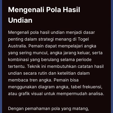
Mengenali Pola Hasil
Undian
Mengenali pola hasil undian menjadi dasar
penting dalam strategi menang di Togel
Australia. Pemain dapat mempelajari angka
yang sering muncul, angka jarang keluar, serta
kombinasi yang berulang selama periode
tertentu. Teknik ini membutuhkan catatan hasil
undian secara rutin dan ketelitian dalam
membaca tren angka. Pemain bisa
menggunakan diagram angka, tabel frekuensi,
atau grafik visual untuk mempermudah analisa.
Dengan pemahaman pola yang matang,