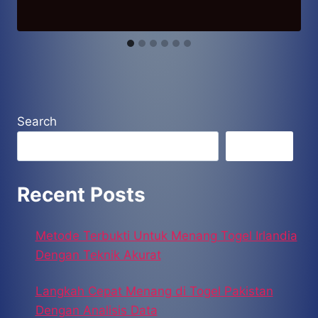
Search
Search
Recent Posts
Metode Terbukti Untuk Menang Togel Irlandia
Dengan Teknik Akurat
Langkah Cepat Menang di Togel Pakistan
Dengan Analisis Data