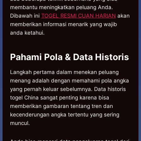
membantu meningkatkan peluang Anda.
Dibawah ini
TOGEL RESMI CUAN HARIAN
akan
memberikan informasi menarik yang wajib
anda ketahui.
Pahami Pola & Data Historis
Langkah pertama dalam menekan peluang
menang adalah dengan memahami pola angka
yang pernah keluar sebelumnya. Data historis
togel China sangat penting karena bisa
memberikan gambaran tentang tren dan
kecenderungan angka tertentu yang sering
muncul.