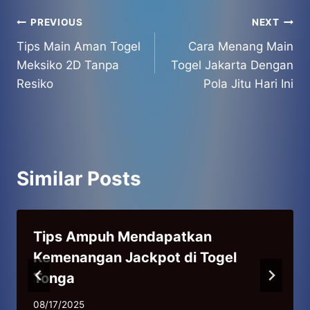
Post
PREVIOUS
NEXT
Tips Main Aman Togel
Cara Menang Main
navigation
Meksiko 2D Tanpa
Togel Jakarta Dengan
Resiko
Pola Jitu Hari Ini
Similar Posts
Tips Ampuh Mendapatkan
Kemenangan Jackpot di Togel
Tonga
08/17/2025