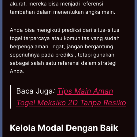
akurat, mereka bisa menjadi referensi
tambahan dalam menentukan angka main.
Anda bisa mengikuti prediksi dari situs-situs
togel terpercaya atau komunitas yang sudah
berpengalaman. Ingat, jangan bergantung
sepenuhnya pada prediksi, tetapi gunakan
sebagai salah satu referensi dalam strategi
Anda.
Baca Juga
:
Tips Main Aman
Togel Meksiko 2D Tanpa Resiko
Kelola Modal Dengan Baik