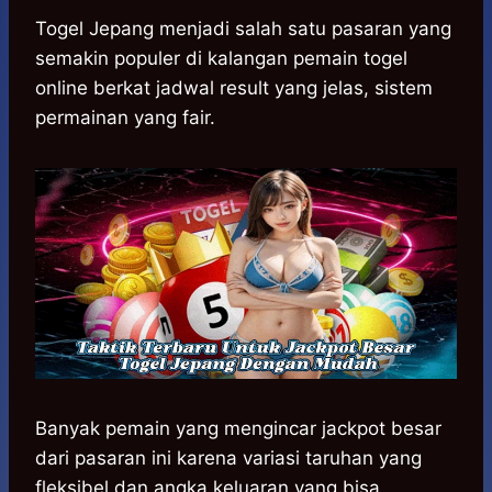
a
h
e
e
i
k
h
c
a
l
s
n
y
a
Togel Jepang menjadi salah satu pasaran yang
e
t
e
s
e
p
r
semakin populer di kalangan pemain togel
b
s
g
e
e
e
online berkat jadwal result yang jelas, sistem
o
A
r
n
permainan yang fair.
o
p
a
g
k
p
m
e
r
Banyak pemain yang mengincar jackpot besar
dari pasaran ini karena variasi taruhan yang
fleksibel dan angka keluaran yang bisa