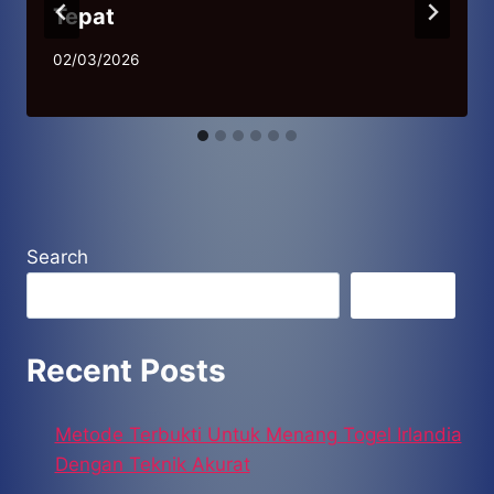
Tepat
02/03/2026
Search
Search
Recent Posts
Metode Terbukti Untuk Menang Togel Irlandia
Dengan Teknik Akurat