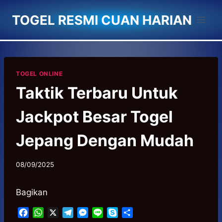
Skip
TOGEL RESMI CUAN HARIAN
to
content
TOGEL ONLINE
Taktik Terbaru Untuk
Jackpot Besar Togel
Jepang Dengan Mudah
08/09/2025
Bagikan
F
W
X
T
M
L
S
S