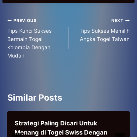
Post
PREVIOUS
NEXT
Tips Kunci Sukses
Tips Sukses Memilih
navigation
Bermain Togel
Angka Togel Taiwan
Kolombia Dengan
Mudah
Similar Posts
Strategi Paling Dicari Untuk
Menang di Togel Swiss Dengan