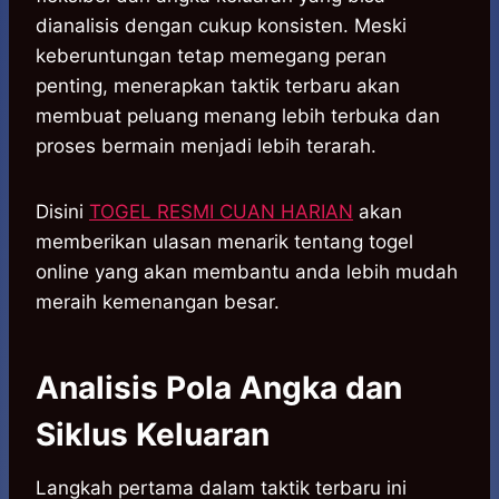
dianalisis dengan cukup konsisten. Meski
keberuntungan tetap memegang peran
penting, menerapkan taktik terbaru akan
membuat peluang menang lebih terbuka dan
proses bermain menjadi lebih terarah.
Disini
TOGEL RESMI CUAN HARIAN
akan
memberikan ulasan menarik tentang togel
online yang akan membantu anda lebih mudah
meraih kemenangan besar.
Analisis Pola Angka dan
Siklus Keluaran
Langkah pertama dalam taktik terbaru ini