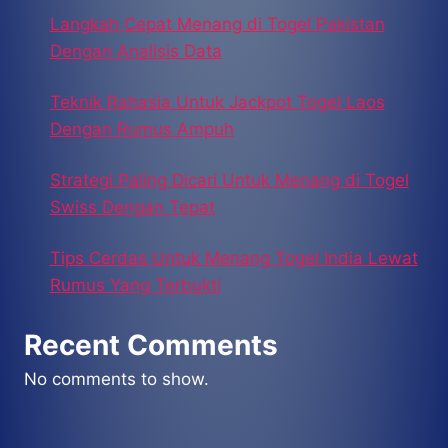
Langkah Cepat Menang di Togel Pakistan
Dengan Analisis Data
Teknik Rahasia Untuk Jackpot Togel Laos
Dengan Rumus Ampuh
Strategi Paling Dicari Untuk Menang di Togel
Swiss Dengan Tepat
Tips Cerdas Untuk Menang Togel India Lewat
Rumus Yang Terbukti
Recent Comments
No comments to show.