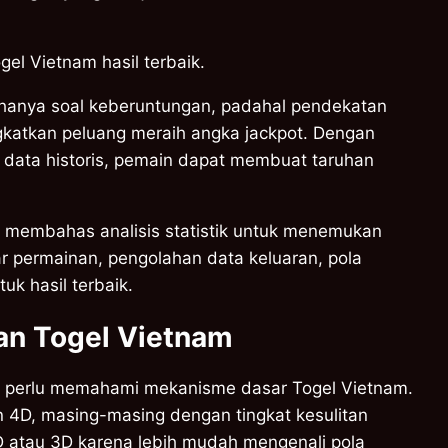
hanya soal keberuntungan, padahal pendekatan
gkatkan peluang meraih angka jackpot. Dengan
data historis, pemain dapat membuat taruhan
 membahas analisis statistik untuk menemukan
ar permainan, pengolahan data keluaran, pola
uk hasil terbaik.
n Togel Vietnam
in perlu memahami mekanisme dasar Togel Vietnam.
n 4D, masing-masing dengan tingkat kesulitan
 atau 3D karena lebih mudah mengenali pola