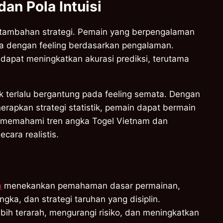
an Pola Intuisi
adi tambahan strategi. Pemain yang berpengalaman
 dengan feeling berdasarkan pengalaman.
si dapat meningkatkan akurasi prediksi, terutama
ak terlalu bergantung pada feeling semata. Dengan
erapkan strategi statistik, pemain dapat bermain
u memahami tren angka Togel Vietnam dan
ara realistis.
m
menekankan pemahaman dasar permainan,
gka, dan strategi taruhan yang disiplin.
ih terarah, mengurangi risiko, dan meningkatkan