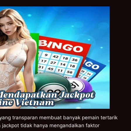
 yang transparan membuat banyak pemain tertarik
 jackpot tidak hanya mengandalkan faktor