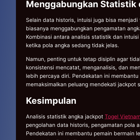
Menggabungkan Statistik d
Selain data historis, intuisi juga bisa menj
biasanya menggabungkan pengamatan angka
Kombinasi antara analisis statistik dan intui
ketika pola angka sedang tidak jelas.
Namun, penting untuk tetap disiplin agar tid
konsistensi mencatat, menganalisis, dan men
lebih percaya diri. Pendekatan ini membant
memaksimalkan peluang mendekati jackpot sec
Kesimpulan
Analisis statistik angka jackpot
Togel Vietna
pengolahan data historis, pengamatan pola an
Pendekatan ini membantu pemain bermain leb