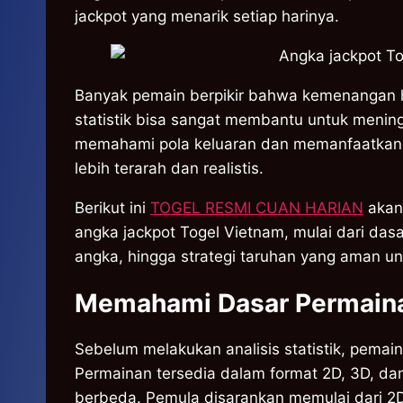
jackpot yang menarik setiap harinya.
Banyak pemain berpikir bahwa kemenangan 
statistik bisa sangat membantu untuk menin
memahami pola keluaran dan memanfaatkan 
lebih terarah dan realistis.
Berikut ini
TOGEL RESMI CUAN HARIAN
akan
angka jackpot Togel Vietnam, mulai dari das
angka, hingga strategi taruhan yang aman unt
Memahami Dasar Permaina
Sebelum melakukan analisis statistik, pema
Permainan tersedia dalam format 2D, 3D, da
berbeda. Pemula disarankan memulai dari 2D