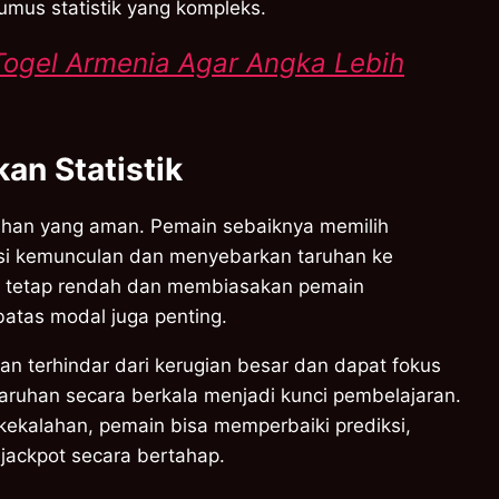
umus statistik yang kompleks.
Togel Armenia Agar Angka Lebih
an Statistik
taruhan yang aman. Pemain sebaiknya memilih
si kemunculan dan menyebarkan taruhan ke
ko tetap rendah dan membiasakan pemain
batas modal juga penting.
an terhindar dari kerugian besar dan dapat fokus
 taruhan secara berkala menjadi kunci pembelajaran.
kalahan, pemain bisa memperbaiki prediksi,
jackpot secara bertahap.