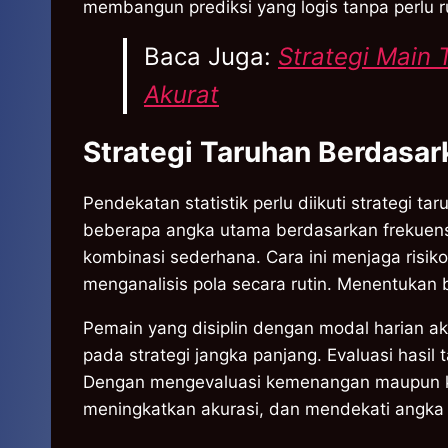
membangun prediksi yang logis tanpa perlu r
Baca Juga:
Strategi Main 
Akurat
Strategi Taruhan Berdasark
Pendekatan statistik perlu diikuti strategi 
beberapa angka utama berdasarkan frekuen
kombinasi sederhana. Cara ini menjaga risi
menganalisis pola secara rutin. Menentukan 
Pemain yang disiplin dengan modal harian ak
pada strategi jangka panjang. Evaluasi hasil
Dengan mengevaluasi kemenangan maupun ke
meningkatkan akurasi, dan mendekati angka 