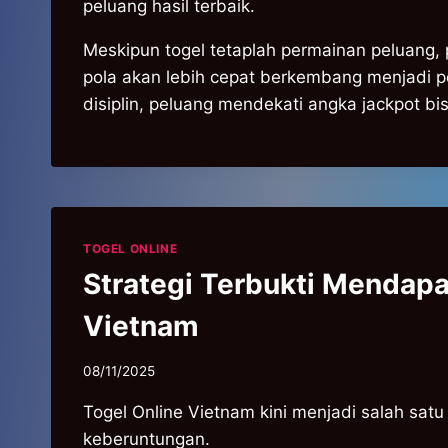
peluang hasil terbaik.
Meskipun togel tetaplah permainan peluang,
pola akan lebih cepat berkembang menjadi p
disiplin, peluang mendekati angka jackpot bisa
TOGEL ONLINE
Strategi Terbukti Mendapa
Vietnam
08/11/2025
Togel Online Vietnam kini menjadi salah satu
keberuntungan.