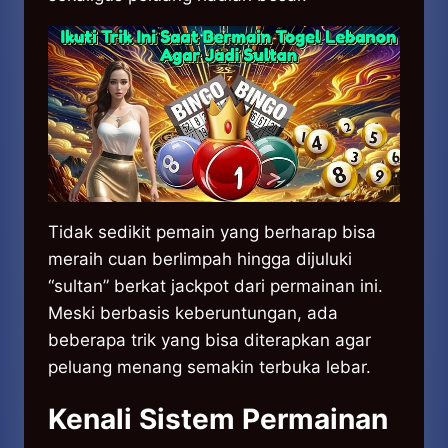
Tidak sedikit pemain yang berharap bisa
meraih cuan berlimpah hingga dijuluki
“sultan” berkat jackpot dari permainan ini.
Meski berbasis keberuntungan, ada
beberapa trik yang bisa diterapkan agar
peluang menang semakin terbuka lebar.
Kenali Sistem Permainan