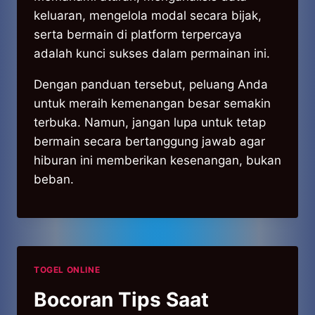
keluaran, mengelola modal secara bijak,
serta bermain di platform terpercaya
adalah kunci sukses dalam permainan ini.
Dengan panduan tersebut, peluang Anda
untuk meraih kemenangan besar semakin
terbuka. Namun, jangan lupa untuk tetap
bermain secara bertanggung jawab agar
hiburan ini memberikan kesenangan, bukan
beban.
TOGEL ONLINE
Bocoran Tips Saat