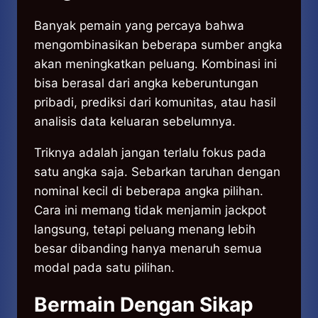
Banyak pemain yang percaya bahwa
mengombinasikan beberapa sumber angka
akan meningkatkan peluang. Kombinasi ini
bisa berasal dari angka keberuntungan
pribadi, prediksi dari komunitas, atau hasil
analisis data keluaran sebelumnya.
Triknya adalah jangan terlalu fokus pada
satu angka saja. Sebarkan taruhan dengan
nominal kecil di beberapa angka pilihan.
Cara ini memang tidak menjamin jackpot
langsung, tetapi peluang menang lebih
besar dibanding hanya menaruh semua
modal pada satu pilihan.
Bermain Dengan Sikap