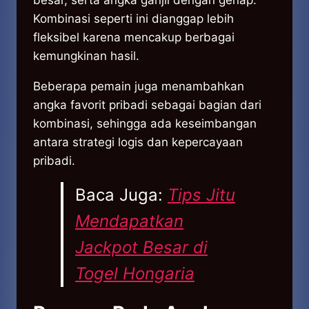
Kombinasi seperti ini dianggap lebih
fleksibel karena mencakup berbagai
kemungkinan hasil.
Beberapa pemain juga menambahkan
angka favorit pribadi sebagai bagian dari
kombinasi, sehingga ada keseimbangan
antara strategi logis dan kepercayaan
pribadi.
Baca Juga:
Tips Jitu
Mendapatkan
Jackpot Besar di
Togel Hongaria