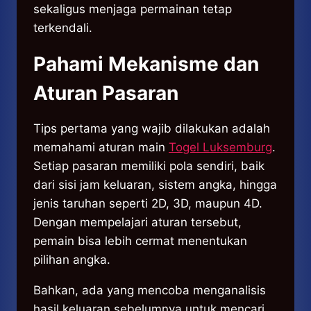
sekaligus menjaga permainan tetap
terkendali.
Pahami Mekanisme dan
Aturan Pasaran
Tips pertama yang wajib dilakukan adalah
memahami aturan main
Togel Luksemburg
.
Setiap pasaran memiliki pola sendiri, baik
dari sisi jam keluaran, sistem angka, hingga
jenis taruhan seperti 2D, 3D, maupun 4D.
Dengan mempelajari aturan tersebut,
pemain bisa lebih cermat menentukan
pilihan angka.
Bahkan, ada yang mencoba menganalisis
hasil keluaran sebelumnya untuk mencari