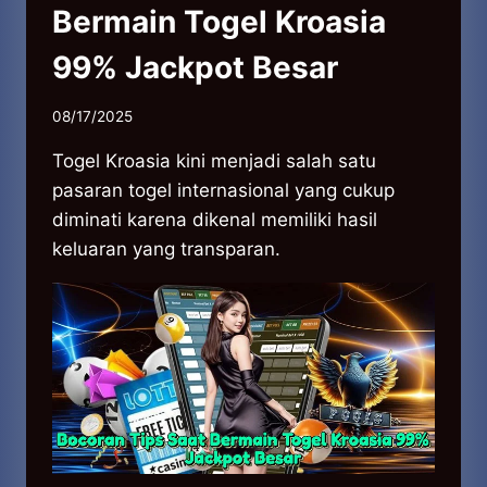
Bermain Togel Kroasia
99% Jackpot Besar
08/17/2025
Togel Kroasia kini menjadi salah satu
pasaran togel internasional yang cukup
diminati karena dikenal memiliki hasil
keluaran yang transparan.