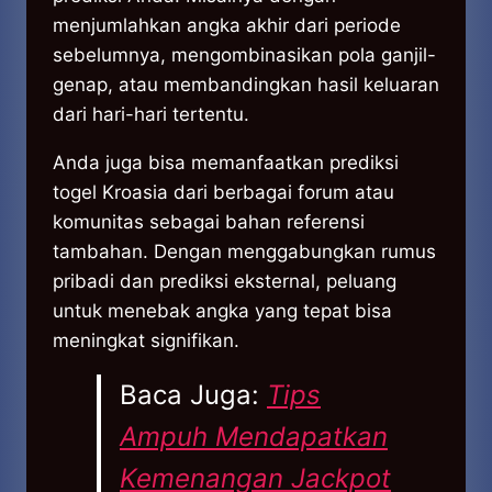
menjumlahkan angka akhir dari periode
sebelumnya, mengombinasikan pola ganjil-
genap, atau membandingkan hasil keluaran
dari hari-hari tertentu.
Anda juga bisa memanfaatkan prediksi
togel Kroasia dari berbagai forum atau
komunitas sebagai bahan referensi
tambahan. Dengan menggabungkan rumus
pribadi dan prediksi eksternal, peluang
untuk menebak angka yang tepat bisa
meningkat signifikan.
Baca Juga:
Tips
Ampuh Mendapatkan
Kemenangan Jackpot