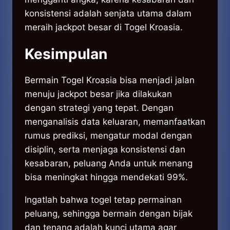
konsistensi adalah senjata utama dalam
meraih jackpot besar di Togel Kroasia.
Kesimpulan
Bermain Togel Kroasia bisa menjadi jalan
menuju jackpot besar jika dilakukan
dengan strategi yang tepat. Dengan
menganalisis data keluaran, memanfaatkan
rumus prediksi, mengatur modal dengan
disiplin, serta menjaga konsistensi dan
kesabaran, peluang Anda untuk menang
bisa meningkat hingga mendekati 99%.
Ingatlah bahwa togel tetap permainan
peluang, sehingga bermain dengan bijak
dan tenang adalah kunci utama agar