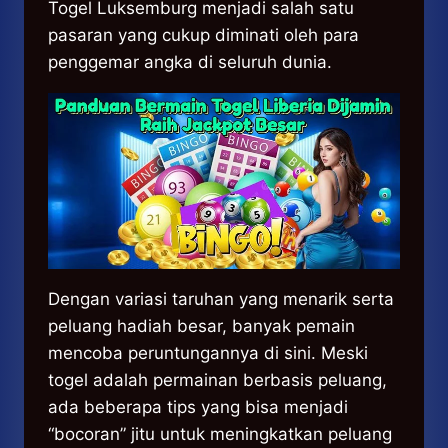
Togel Luksemburg menjadi salah satu
pasaran yang cukup diminati oleh para
penggemar angka di seluruh dunia.
Dengan variasi taruhan yang menarik serta
peluang hadiah besar, banyak pemain
mencoba peruntungannya di sini. Meski
togel adalah permainan berbasis peluang,
ada beberapa tips yang bisa menjadi
“bocoran” jitu untuk meningkatkan peluang