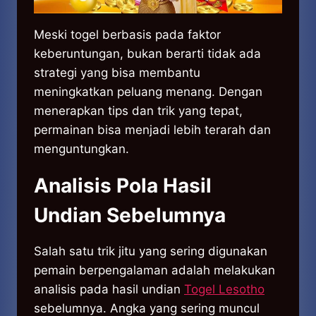
Meski togel berbasis pada faktor
keberuntungan, bukan berarti tidak ada
strategi yang bisa membantu
meningkatkan peluang menang. Dengan
menerapkan tips dan trik yang tepat,
permainan bisa menjadi lebih terarah dan
menguntungkan.
Analisis Pola Hasil
Undian Sebelumnya
Salah satu trik jitu yang sering digunakan
pemain berpengalaman adalah melakukan
analisis pada hasil undian
Togel Lesotho
sebelumnya. Angka yang sering muncul