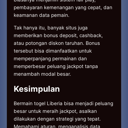
pembayaran kemenangan yang cepat, dan
keamanan data pemain.
Tak hanya itu, banyak situs juga
memberikan bonus deposit, cashback,
atau potongan diskon taruhan. Bonus
tersebut bisa dimanfaatkan untuk
memperpanjang permainan dan
memperbesar peluang jackpot tanpa
menambah modal besar.
Kesimpulan
Bermain togel Liberia bisa menjadi peluang
besar untuk meraih jackpot, asalkan
dilakukan dengan strategi yang tepat.
Memahami aturan, menganalisis data