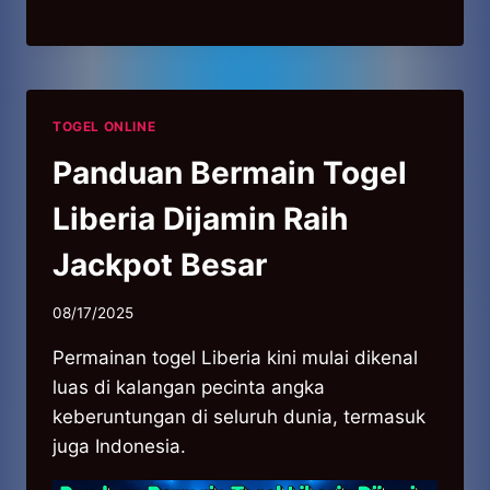
TOGEL ONLINE
Panduan Bermain Togel
Liberia Dijamin Raih
Jackpot Besar
08/17/2025
Permainan togel Liberia kini mulai dikenal
luas di kalangan pecinta angka
keberuntungan di seluruh dunia, termasuk
juga Indonesia.