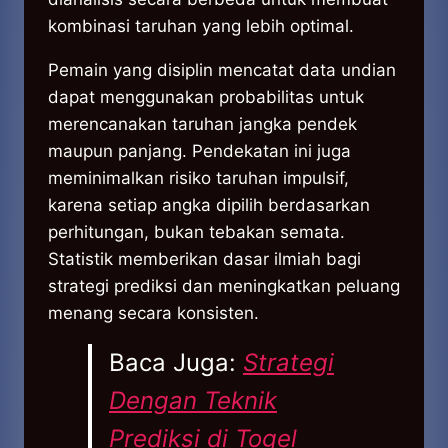
kombinasi taruhan yang lebih optimal.
Pemain yang disiplin mencatat data undian
dapat menggunakan probabilitas untuk
merencanakan taruhan jangka pendek
maupun panjang. Pendekatan ini juga
meminimalkan risiko taruhan impulsif,
karena setiap angka dipilih berdasarkan
perhitungan, bukan tebakan semata.
Statistik memberikan dasar ilmiah bagi
strategi prediksi dan meningkatkan peluang
menang secara konsisten.
Baca Juga:
Strategi
Dengan Teknik
Prediksi di Togel