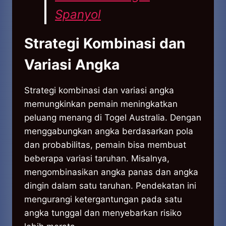
Spanyol
Strategi Kombinasi dan
Variasi Angka
Strategi kombinasi dan variasi angka
memungkinkan pemain meningkatkan
peluang menang di Togel Australia. Dengan
menggabungkan angka berdasarkan pola
dan probabilitas, pemain bisa membuat
beberapa variasi taruhan. Misalnya,
mengombinasikan angka panas dan angka
dingin dalam satu taruhan. Pendekatan ini
mengurangi ketergantungan pada satu
angka tunggal dan menyebarkan risiko