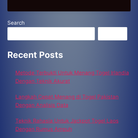
Search
Search
Recent Posts
Metode Terbukti Untuk Menang Togel Irlandia
Dengan Teknik Akurat
Langkah Cepat Menang di Togel Pakistan
Dengan Analisis Data
Teknik Rahasia Untuk Jackpot Togel Laos
Dengan Rumus Ampuh