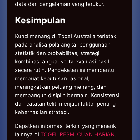
data dan pengalaman yang terukur.
Kesimpulan
Kunci menang di Togel Australia terletak
pada analisa pola angka, penggunaan
statistik dan probabilitas, strategi
kombinasi angka, serta evaluasi hasil
secara rutin. Pendekatan ini membantu
membuat keputusan rasional,
meningkatkan peluang menang, dan
membangun disiplin bermain. Konsistensi
dan catatan teliti menjadi faktor penting
keberhasilan strategi.
Dapatkan informasi terkini yang menarik
lainnya di
TOGEL RESMI CUAN HARIAN
.