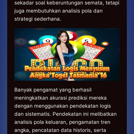
sekadar soal keberuntungan semata, tetapi
juga membutuhkan analisis pola dan
strategi sederhana.
Banyak pengamat yang berhasil
meningkatkan akurasi prediksi mereka
dengan menggunakan pendekatan logis
dan sistematis. Pendekatan ini melibatkan
analisis pola keluaran, pengamatan tren
angka, pencatatan data historis, serta