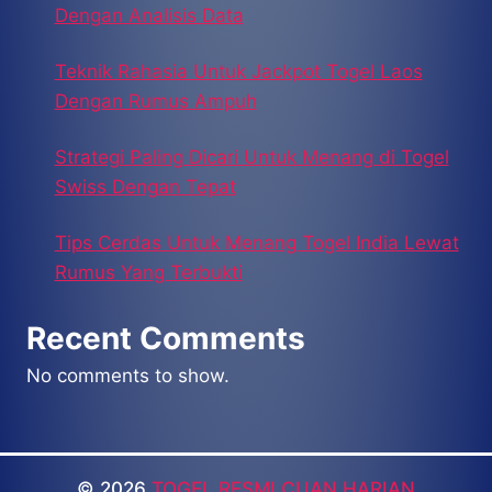
Dengan Analisis Data
Teknik Rahasia Untuk Jackpot Togel Laos
Dengan Rumus Ampuh
Strategi Paling Dicari Untuk Menang di Togel
Swiss Dengan Tepat
Tips Cerdas Untuk Menang Togel India Lewat
Rumus Yang Terbukti
Recent Comments
No comments to show.
© 2026
TOGEL RESMI CUAN HARIAN