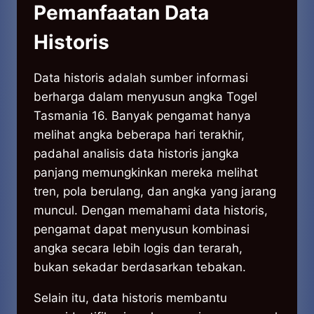
Pemanfaatan Data
Historis
Data historis adalah sumber informasi
berharga dalam menyusun angka Togel
Tasmania 16. Banyak pengamat hanya
melihat angka beberapa hari terakhir,
padahal analisis data historis jangka
panjang memungkinkan mereka melihat
tren, pola berulang, dan angka yang jarang
muncul. Dengan memahami data historis,
pengamat dapat menyusun kombinasi
angka secara lebih logis dan terarah,
bukan sekadar berdasarkan tebakan.
Selain itu, data historis membantu