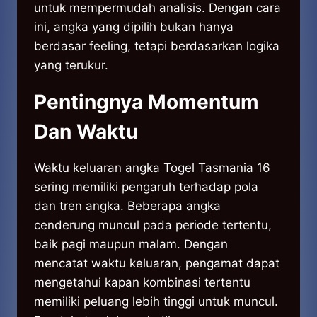
untuk mempermudah analisis. Dengan cara
ini, angka yang dipilih bukan hanya
berdasar feeling, tetapi berdasarkan logika
yang terukur.
Pentingnya Momentum
Dan Waktu
Waktu keluaran angka Togel Tasmania 16
sering memiliki pengaruh terhadap pola
dan tren angka. Beberapa angka
cenderung muncul pada periode tertentu,
baik pagi maupun malam. Dengan
mencatat waktu keluaran, pengamat dapat
mengetahui kapan kombinasi tertentu
memiliki peluang lebih tinggi untuk muncul.