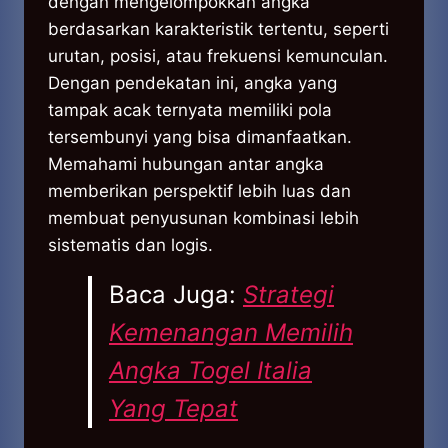
dengan mengelompokkan angka
berdasarkan karakteristik tertentu, seperti
urutan, posisi, atau frekuensi kemunculan.
Dengan pendekatan ini, angka yang
tampak acak ternyata memiliki pola
tersembunyi yang bisa dimanfaatkan.
Memahami hubungan antar angka
memberikan perspektif lebih luas dan
membuat penyusunan kombinasi lebih
sistematis dan logis.
Baca Juga:
Strategi
Kemenangan Memilih
Angka Togel Italia
Yang Tepat