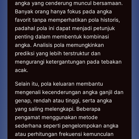
angka yang cenderung muncul bersamaan.
Banyak orang hanya fokus pada angka
favorit tanpa memperhatikan pola historis,
padahal pola ini dapat menjadi petunjuk
penting dalam membentuk kombinasi
angka. Analisis pola memungkinkan
prediksi yang lebih terstruktur dan
mengurangi ketergantungan pada tebakan
acak.
Selain itu, pola keluaran membantu
mengenali kecenderungan angka ganjil dan
genap, rendah atau tinggi, serta angka
yang saling melengkapi. Beberapa
pengamat menggunakan metode
sederhana seperti pengelompokan angka
atau perhitungan frekuensi kemunculan