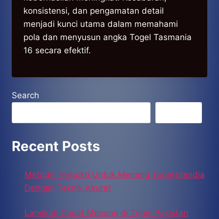
konsistensi, dan pengamatan detail
menjadi kunci utama dalam memahami
pola dan menyusun angka Togel Tasmania
16 secara efektif.
Search
Search
Recent Posts
Metode Terbukti Untuk Menang Togel Irlandia
Dengan Teknik Akurat
Langkah Cepat Menang di Togel Pakistan