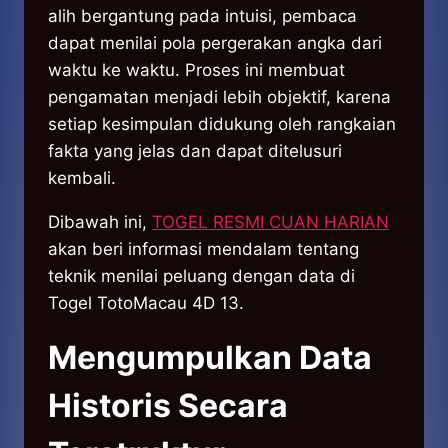
alih bergantung pada intuisi, pembaca
dapat menilai pola pergerakan angka dari
waktu ke waktu. Proses ini membuat
pengamatan menjadi lebih objektif, karena
setiap kesimpulan didukung oleh rangkaian
fakta yang jelas dan dapat ditelusuri
kembali.
Dibawah ini,
TOGEL RESMI CUAN HARIAN
akan beri informasi mendalam tentang
teknik menilai peluang dengan data di
Togel TotoMacau 4D 13.
Mengumpulkan Data
Historis Secara