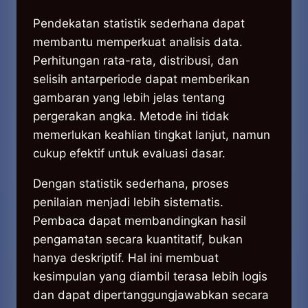
Pendekatan statistik sederhana dapat
membantu memperkuat analisis data.
Perhitungan rata-rata, distribusi, dan
selisih antarperiode dapat memberikan
gambaran yang lebih jelas tentang
pergerakan angka. Metode ini tidak
memerlukan keahlian tingkat lanjut, namun
cukup efektif untuk evaluasi dasar.
Dengan statistik sederhana, proses
penilaian menjadi lebih sistematis.
Pembaca dapat membandingkan hasil
pengamatan secara kuantitatif, bukan
hanya deskriptif. Hal ini membuat
kesimpulan yang diambil terasa lebih logis
dan dapat dipertanggungjawabkan secara