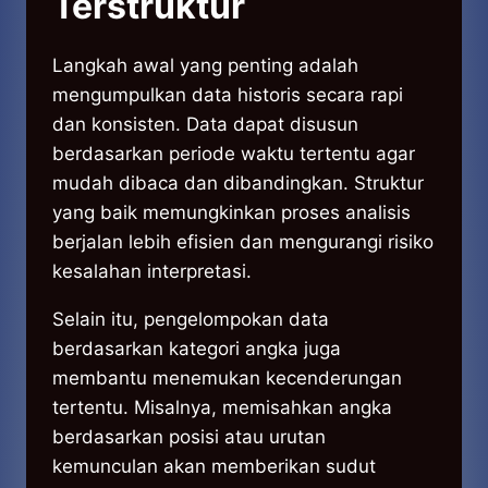
Terstruktur
Langkah awal yang penting adalah
mengumpulkan data historis secara rapi
dan konsisten. Data dapat disusun
berdasarkan periode waktu tertentu agar
mudah dibaca dan dibandingkan. Struktur
yang baik memungkinkan proses analisis
berjalan lebih efisien dan mengurangi risiko
kesalahan interpretasi.
Selain itu, pengelompokan data
berdasarkan kategori angka juga
membantu menemukan kecenderungan
tertentu. Misalnya, memisahkan angka
berdasarkan posisi atau urutan
kemunculan akan memberikan sudut