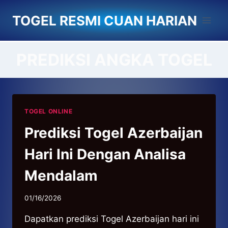
Skip
TOGEL RESMI CUAN HARIAN
to
content
PREDIKSI ANGKA TOGEL
TOGEL ONLINE
Prediksi Togel Azerbaijan
Hari Ini Dengan Analisa
Mendalam
01/16/2026
Dapatkan prediksi Togel Azerbaijan hari ini