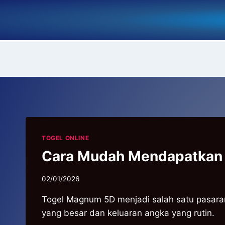
Skip
to
content
TOGEL ONLINE
Cara Mudah Mendapatkan 
02/01/2026
Togel Magnum 5D menjadi salah satu pasaran
yang besar dan keluaran angka yang rutin.