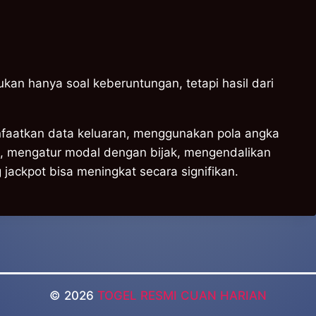
kan hanya soal keberuntungan, tetapi hasil dari
aatkan data keluaran, menggunakan pola angka
tu, mengatur modal dengan bijak, mengendalikan
 jackpot bisa meningkat secara signifikan.
© 2026
TOGEL RESMI CUAN HARIAN