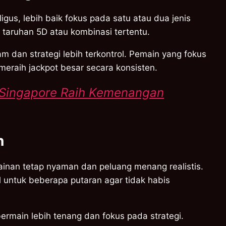
gus, lebih baik fokus pada satu atau dua jenis
 taruhan 5D atau kombinasi tertentu.
am dan strategi lebih terkontrol. Pemain yang fokus
meraih jackpot besar secara konsisten.
l Singapore Raih Kemenangan
n
inan tetap nyaman dan peluang menang realistis.
 untuk beberapa putaran agar tidak habis
ermain lebih tenang dan fokus pada strategi.