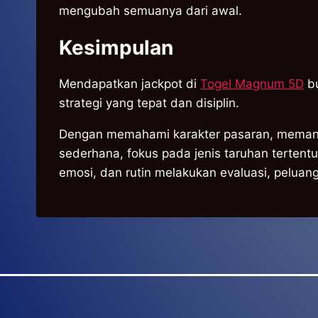
mengubah semuanya dari awal.
Kesimpulan
Mendapatkan jackpot di
Togel Magnum 5D
bu
strategi yang tepat dan disiplin.
Dengan memahami karakter pasaran, memanf
sederhana, fokus pada jenis taruhan terten
emosi, dan rutin melakukan evaluasi, peluang