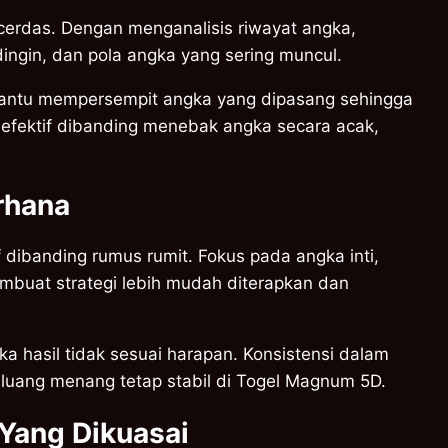
cerdas. Dengan menganalisis riwayat angka,
ingin, dan pola angka yang sering muncul.
bantu mempersempit angka yang dipasang sehingga
ih efektif dibanding menebak angka secara acak,
rhana
f dibanding rumus rumit. Fokus pada angka inti,
buat strategi lebih mudah diterapkan dan
a hasil tidak sesuai harapan. Konsistensi dalam
luang menang tetap stabil di Togel Magnum 5D.
Yang Dikuasai