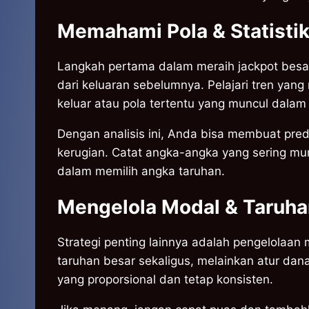
Memahami Pola & Statistik
Langkah pertama dalam meraih jackpot besar
dari keluaran sebelumnya. Pelajari tren yang
keluar atau pola tertentu yang muncul dalam 
Dengan analisis ini, Anda bisa membuat predi
kerugian. Catat angka-angka yang sering mu
dalam memilih angka taruhan.
Mengelola Modal & Taruha
Strategi penting lainnya adalah pengelolaa
taruhan besar sekaligus, melainkan atur dan
yang proporsional dan tetap konsisten.