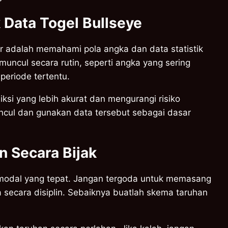
 Data Togel Bullseye
 adalah memahami pola angka dan data statistik
 muncul secara rutin, seperti angka yang sering
periode tertentu.
ksi yang lebih akurat dan mengurangi risiko
ncul dan gunakan data tersebut sebagai dasar
n Secara Bijak
n modal yang tepat. Jangan tergoda untuk memasang
a secara disiplin. Sebaiknya buatlah skema taruhan