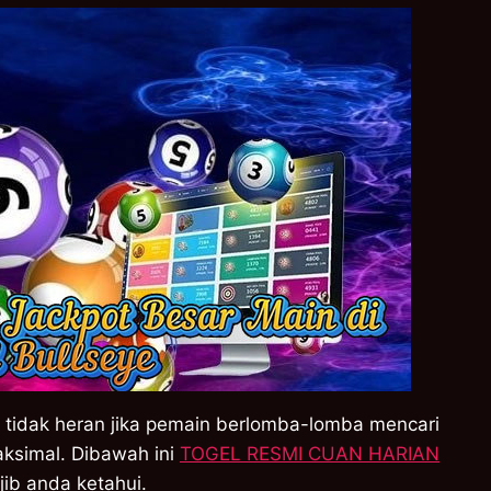
 tidak heran jika pemain berlomba-lomba mencari
aksimal. Dibawah ini
TOGEL RESMI CUAN HARIAN
ib anda ketahui.