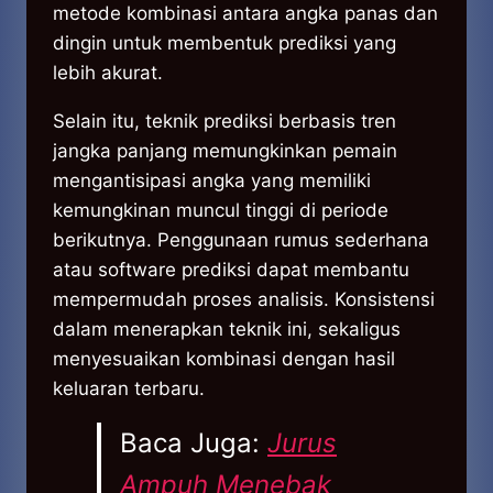
metode kombinasi antara angka panas dan
dingin untuk membentuk prediksi yang
lebih akurat.
Selain itu, teknik prediksi berbasis tren
jangka panjang memungkinkan pemain
mengantisipasi angka yang memiliki
kemungkinan muncul tinggi di periode
berikutnya. Penggunaan rumus sederhana
atau software prediksi dapat membantu
mempermudah proses analisis. Konsistensi
dalam menerapkan teknik ini, sekaligus
menyesuaikan kombinasi dengan hasil
keluaran terbaru.
Baca Juga:
Jurus
Ampuh Menebak