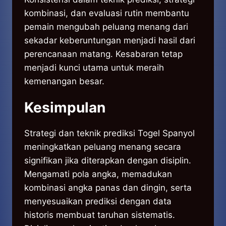
kombinasi, dan evaluasi rutin membantu
pemain mengubah peluang menang dari
sekadar keberuntungan menjadi hasil dari
perencanaan matang. Kesabaran tetap
menjadi kunci utama untuk meraih
kemenangan besar.
Kesimpulan
Strategi dan teknik prediksi Togel Spanyol
meningkatkan peluang menang secara
signifikan jika diterapkan dengan disiplin.
Mengamati pola angka, memadukan
kombinasi angka panas dan dingin, serta
menyesuaikan prediksi dengan data
historis membuat taruhan sistematis.