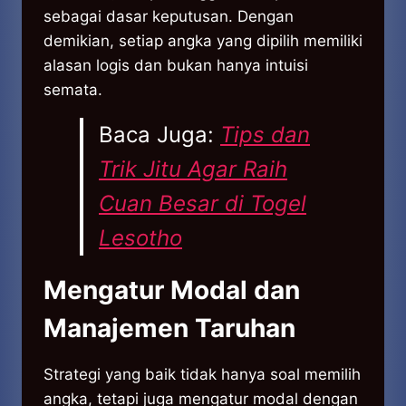
sebagai dasar keputusan. Dengan
demikian, setiap angka yang dipilih memiliki
alasan logis dan bukan hanya intuisi
semata.
Baca Juga:
Tips dan
Trik Jitu Agar Raih
Cuan Besar di Togel
Lesotho
Mengatur Modal dan
Manajemen Taruhan
Strategi yang baik tidak hanya soal memilih
angka, tetapi juga mengatur modal dengan