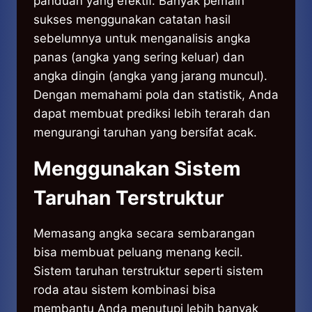
panduan yang efektif. Banyak pemain
sukses menggunakan catatan hasil
sebelumnya untuk menganalisis angka
panas (angka yang sering keluar) dan
angka dingin (angka yang jarang muncul).
Dengan memahami pola dan statistik, Anda
dapat membuat prediksi lebih terarah dan
mengurangi taruhan yang bersifat acak.
Menggunakan Sistem
Taruhan Terstruktur
Memasang angka secara sembarangan
bisa membuat peluang menang kecil.
Sistem taruhan terstruktur seperti sistem
roda atau sistem kombinasi bisa
membantu Anda menutupi lebih banyak