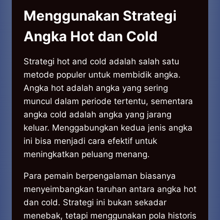
Menggunakan Strategi
Angka Hot dan Cold
Strategi hot and cold adalah salah satu
metode populer untuk membidik angka.
Angka hot adalah angka yang sering
muncul dalam periode tertentu, sementara
angka cold adalah angka yang jarang
keluar. Menggabungkan kedua jenis angka
ini bisa menjadi cara efektif untuk
meningkatkan peluang menang.
Para pemain berpengalaman biasanya
menyeimbangkan taruhan antara angka hot
dan cold. Strategi ini bukan sekadar
menebak, tetapi menggunakan pola historis