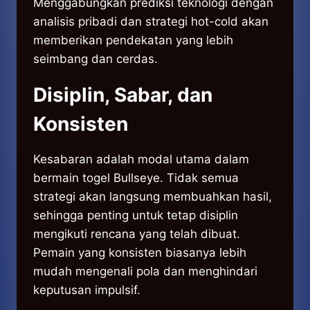
Menggabungkan prediksi teknologi dengan
analisis pribadi dan strategi hot-cold akan
memberikan pendekatan yang lebih
seimbang dan cerdas.
Disiplin, Sabar, dan
Konsisten
Kesabaran adalah modal utama dalam
bermain togel Bullseye. Tidak semua
strategi akan langsung membuahkan hasil,
sehingga penting untuk tetap disiplin
mengikuti rencana yang telah dibuat.
Pemain yang konsisten biasanya lebih
mudah mengenali pola dan menghindari
keputusan impulsif.