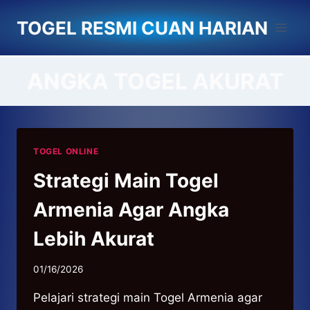
Skip
TOGEL RESMI CUAN HARIAN
to
content
ANGKA TOGEL AKURAT
TOGEL ONLINE
Strategi Main Togel
Armenia Agar Angka
Lebih Akurat
01/16/2026
Pelajari strategi main Togel Armenia agar