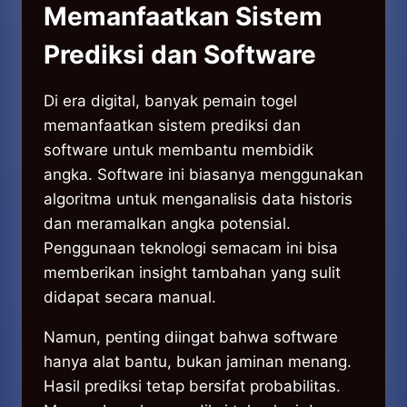
Memanfaatkan Sistem
Prediksi dan Software
Di era digital, banyak pemain togel
memanfaatkan sistem prediksi dan
software untuk membantu membidik
angka. Software ini biasanya menggunakan
algoritma untuk menganalisis data historis
dan meramalkan angka potensial.
Penggunaan teknologi semacam ini bisa
memberikan insight tambahan yang sulit
didapat secara manual.
Namun, penting diingat bahwa software
hanya alat bantu, bukan jaminan menang.
Hasil prediksi tetap bersifat probabilitas.