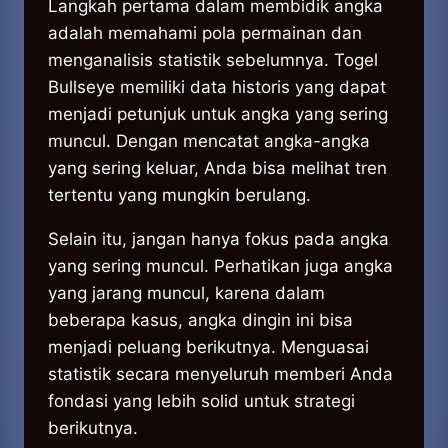
Langkah pertama dalam membidik angka
adalah memahami pola permainan dan
menganalisis statistik sebelumnya. Togel
Bullseye memiliki data historis yang dapat
menjadi petunjuk untuk angka yang sering
muncul. Dengan mencatat angka-angka
yang sering keluar, Anda bisa melihat tren
tertentu yang mungkin berulang.
Selain itu, jangan hanya fokus pada angka
yang sering muncul. Perhatikan juga angka
yang jarang muncul, karena dalam
beberapa kasus, angka dingin ini bisa
menjadi peluang berikutnya. Menguasai
statistik secara menyeluruh memberi Anda
fondasi yang lebih solid untuk strategi
berikutnya.