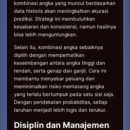
kombinasi angka yang muncul berdasarkan
data historis akan meningkatkan akurasi
prediksi. Strategi ini membutuhkan
kesabaran dan konsistensi, namun hasilnya
bisa lebih menguntungkan.
Selain itu, kombinasi angka sebaiknya
dipilih dengan memperhatikan
keseimbangan antara angka tinggi dan
rendah, serta genap dan ganjil. Cara ini
membantu menyebar peluang dan
meminimalkan risiko memasang angka
yang terlalu bertumpuk pada satu sisi saja.
Dengan pendekatan probabilitas, setiap
taruhan menjadi lebih logis dan terukur.
Disiplin dan Manajemen