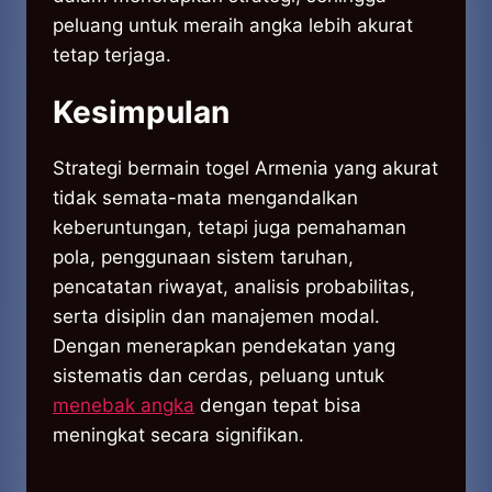
peluang untuk meraih angka lebih akurat
tetap terjaga.
Kesimpulan
Strategi bermain togel Armenia yang akurat
tidak semata-mata mengandalkan
keberuntungan, tetapi juga pemahaman
pola, penggunaan sistem taruhan,
pencatatan riwayat, analisis probabilitas,
serta disiplin dan manajemen modal.
Dengan menerapkan pendekatan yang
sistematis dan cerdas, peluang untuk
menebak angka
dengan tepat bisa
meningkat secara signifikan.