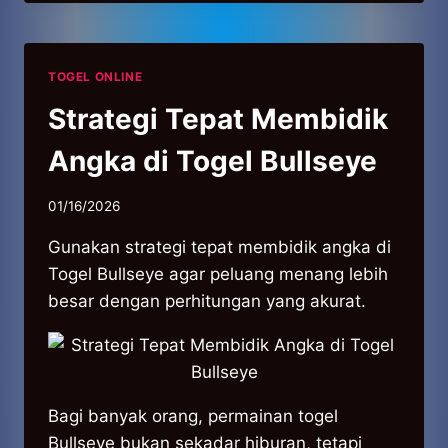
TOGEL ONLINE
Strategi Tepat Membidik
Angka di Togel Bullseye
01/16/2026
Gunakan strategi tepat membidik angka di
Togel Bullseye agar peluang menang lebih
besar dengan perhitungan yang akurat.
Bagi banyak orang, permainan togel
Bullseye bukan sekadar hiburan, tetapi