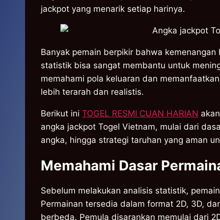
jackpot yang menarik setiap harinya.
Banyak pemain berpikir bahwa kemenangan 
statistik bisa sangat membantu untuk menin
memahami pola keluaran dan memanfaatkan 
lebih terarah dan realistis.
Berikut ini
TOGEL RESMI CUAN HARIAN
akan
angka jackpot Togel Vietnam, mulai dari das
angka, hingga strategi taruhan yang aman unt
Memahami Dasar Permaina
Sebelum melakukan analisis statistik, pema
Permainan tersedia dalam format 2D, 3D, da
berbeda. Pemula disarankan memulai dari 2D