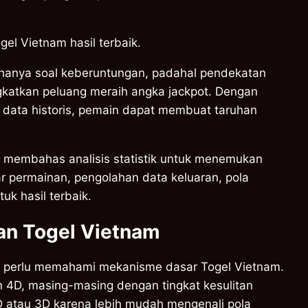
hanya soal keberuntungan, padahal pendekatan
gkatkan peluang meraih angka jackpot. Dengan
data historis, pemain dapat membuat taruhan
 membahas analisis statistik untuk menemukan
ar permainan, pengolahan data keluaran, pola
uk hasil terbaik.
n Togel Vietnam
in perlu memahami mekanisme dasar Togel Vietnam.
n 4D, masing-masing dengan tingkat kesulitan
 atau 3D karena lebih mudah mengenali pola