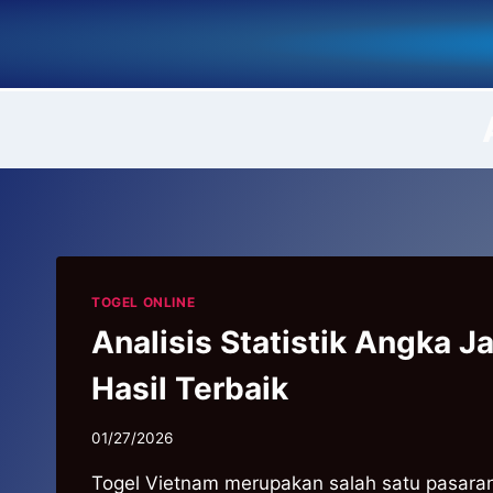
Skip
to
content
TOGEL ONLINE
Analisis Statistik Angka 
Hasil Terbaik
01/27/2026
Togel Vietnam merupakan salah satu pasara