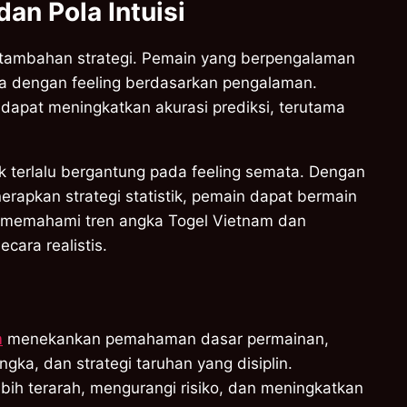
an Pola Intuisi
adi tambahan strategi. Pemain yang berpengalaman
 dengan feeling berdasarkan pengalaman.
si dapat meningkatkan akurasi prediksi, terutama
ak terlalu bergantung pada feeling semata. Dengan
erapkan strategi statistik, pemain dapat bermain
u memahami tren angka Togel Vietnam dan
ara realistis.
m
menekankan pemahaman dasar permainan,
gka, dan strategi taruhan yang disiplin.
ih terarah, mengurangi risiko, dan meningkatkan